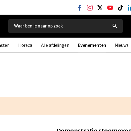
nsten
Horeca
Alle afdelingen
Evenementen
Nieuws
Demonstratie stoomove