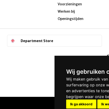
Voorzieningen
Werken bij
Openingstijden
Department Store
S
W
a
Wij gebruiken 
Wij maken gebruik van
surfervaring op onze w
en advertenties te ton
begrijpen waar onze b
Ik ga akkoord
Ik w