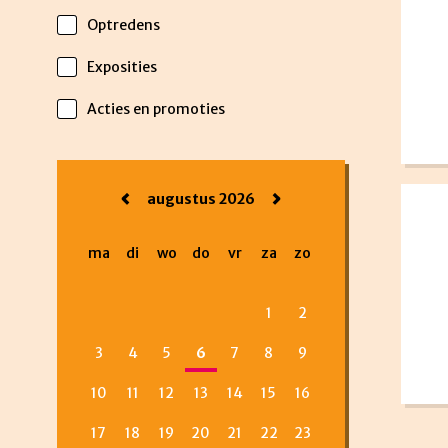
Optredens
Exposities
Acties en promoties
augustus 2026
ma
di
wo
do
vr
za
zo
1
2
3
4
5
6
7
8
9
10
11
12
13
14
15
16
17
18
19
20
21
22
23