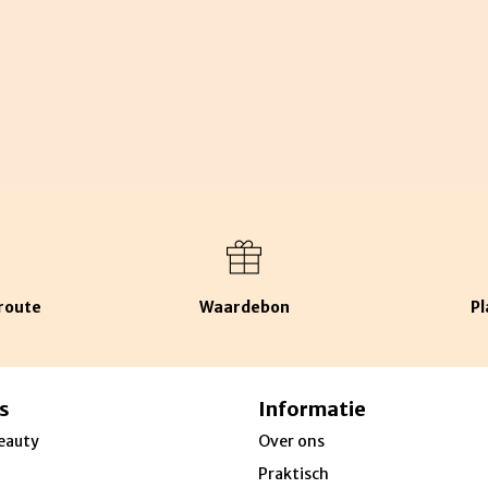
route
Waardebon
Pl
s
Informatie
eauty
Over ons
Praktisch