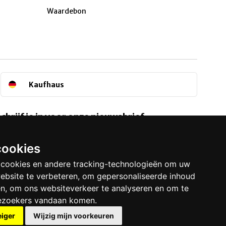
Waardebon
Kaufhaus
chrijf je in voor onze nieuwsbrief.
e houden je op de hoogte van onze acties,
anbiedingen en evenementen.
cookies
 cookies en andere tracking-technologieën om uw
Nu aanmelden
ebsite te verbeteren, om gepersonaliseerde inhoud
en, om ons websiteverkeer te analyseren en om te
ezoekers vandaan komen.
eiger
Wijzig mijn voorkeuren