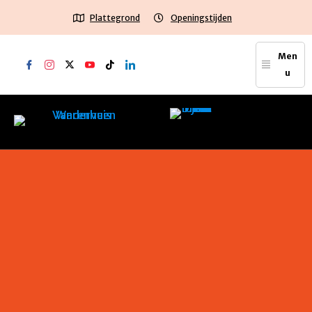
Plattegrond
Openingstijden
Men
u