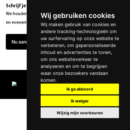
Schrijf je in voor onze nieuwsbrief.
We houden je op de hoogte van onze acties, aanbiedingen
Wij gebruiken cookies
en evenementen.
Wij maken gebruik van cookies en
andere tracking-technologieën om
uw surfervaring op onze website te
Nu aanmelden
verbeteren, om gepersonaliseerde
inhoud en advertenties te tonen,
om ons websiteverkeer te
analyseren en om te begrijpen
waar onze bezoekers vandaan
komen.
Privacy
Cookie voorkeuren
Ik ga akkoord
Ik weiger
Wijzig mijn voorkeuren