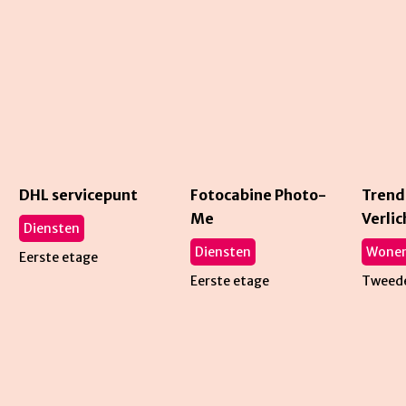
DHL servicepunt
Fotocabine Photo-
Trend
Me
Verlic
Diensten
Diensten
Wone
Eerste etage
Eerste etage
Tweede