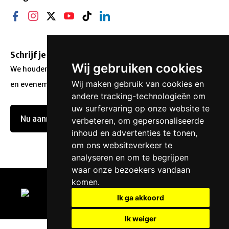
Schrijf je in voor onze nieuwsbrief.
Wij gebruiken cookies
We houden je op de hoogte van onze acties, aanbiedingen
Wij maken gebruik van cookies en
en evenementen.
andere tracking-technologieën om
uw surfervaring op onze website te
Nu aanmelden
verbeteren, om gepersonaliseerde
inhoud en advertenties te tonen,
om ons websiteverkeer te
analyseren en om te begrijpen
waar onze bezoekers vandaan
komen.
Privacy
Ik ga akkoord
Cookie voorkeuren
Ik weiger