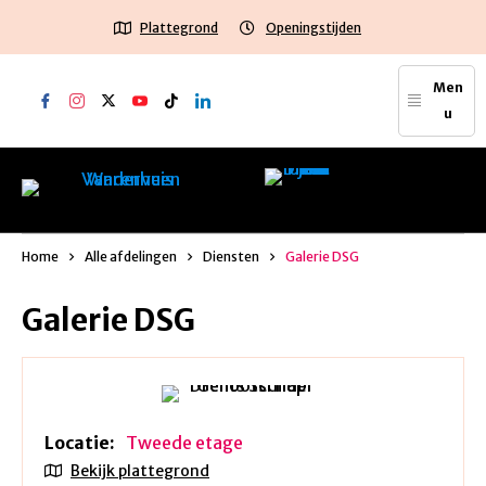
Plattegrond
Openingstijden
Men
u
Home
Alle afdelingen
Diensten
Galerie DSG
Galerie DSG
Locatie:
Tweede etage
Bekijk plattegrond