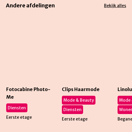
Andere afdelingen
Bekijk alles
Fotocabine Photo-
Clips Haarmode
Linol
Me
Mode & Beauty
Mode 
Diensten
Diensten
Wone
Eerste etage
Eerste etage
Begane