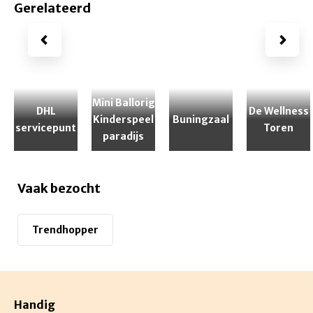
Gerelateerd
Mini Ballorig
DHL
De Wellness
Kinderspeel
Buningzaal
servicepunt
Toren
paradijs
Vaak bezocht
Trendhopper
Handig