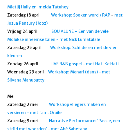
Mietjij Hully en Imelda Tatuhey
Zaterdag 18 april
Workshop: Spoken word / RAP
-
met
Jozua Pentury (Jooz)
Vrijdag 24 april
SOU ALUNE – Een van de vele
Molukse inheemse talen - met Nick Lumatalale
Zaterdag 25 april
Workshop: Schilderen met de vier
kleuren
Zondag 26 april
LIVE R&B gospel - met Hati Ke Hati
Woensdag 29 april
Workshop: Menari (dans) - met
Silvana Manuputty
Mei
Zaterdag 2 mei
Workshop vliegers maken en
versieren
- met fam. Oraile
Zaterdag 9 mei
Narrative Performance: ‘Passie, een
strijd met woorden’ - met Abé Sahetapy