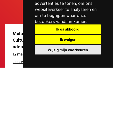
advertenties te tonen, om ons
websiteverkeer te analyseren en
om te begrijpen waar onze
bezoekers vandaan komen.
Ik ga akkoord
Molukse
Schoenenbo
N
Ik weiger
Cultuurmaa
eners x
Bo
nden
Minute
My
Wijzig mijn voorkeuren
Service
12 maart 2026
27
31 december 2025
Lees verder
Le
Lees verder
Overzicht